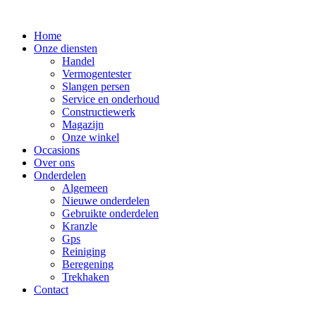
Ga
naar
Home
de
Onze diensten
inhoud
Handel
Vermogentester
Slangen persen
Service en onderhoud
Constructiewerk
Magazijn
Onze winkel
Occasions
Over ons
Onderdelen
Algemeen
Nieuwe onderdelen
Gebruikte onderdelen
Kranzle
Gps
Reiniging
Beregening
Trekhaken
Contact