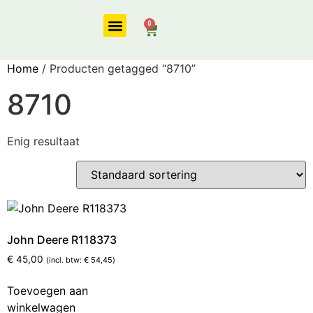
0
Onze diensten
Home
/ Producten getagged “8710”
8710
Enig resultaat
John Deere R118373
€
45,00
(incl. btw:
€
54,45
)
Toevoegen aan
winkelwagen