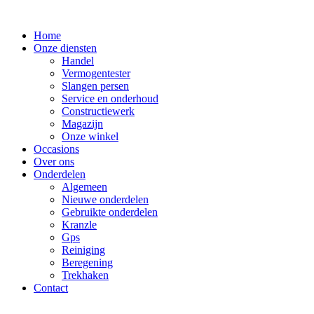
Ga
naar
Home
de
Onze diensten
inhoud
Handel
Vermogentester
Slangen persen
Service en onderhoud
Constructiewerk
Magazijn
Onze winkel
Occasions
Over ons
Onderdelen
Algemeen
Nieuwe onderdelen
Gebruikte onderdelen
Kranzle
Gps
Reiniging
Beregening
Trekhaken
Contact