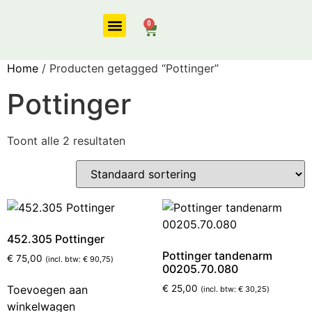
0
Onze diensten
Home
/ Producten getagged “Pottinger”
Pottinger
Toont alle 2 resultaten
452.305 Pottinger
Pottinger tandenarm
€
75,00
(incl. btw:
€
90,75
)
00205.70.080
Toevoegen aan
€
25,00
(incl. btw:
€
30,25
)
winkelwagen