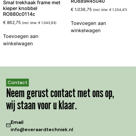
RO889R45040
Smal trekhaak frame met
kieper knobbel
€
1.036,75
(incl. btw:
€
1.254,47
)
RO880c0114c
Toevoegen aan
€
862,75
(incl. btw:
€
1.043,93
)
winkelwagen
Toevoegen aan
winkelwagen
Contact
Neem gerust contact met ons op,
wij staan voor u klaar.
Email
info@everaardtechniek.nl