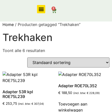
0
Onze diensten
Home
/ Producten getagged “Trekhaken”
Trekhaken
Toont alle 6 resultaten
Adapter ROE70L352
Adapter 53R kpl
€
188,50
(incl. btw:
€
228,09
)
ROE75L239
Toevoegen aan
€
253,75
(incl. btw:
€
307,04
)
winkelwagen