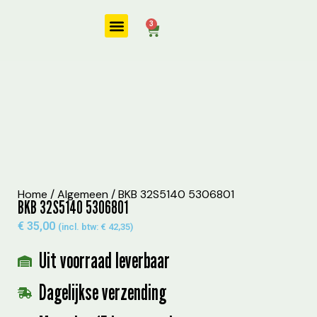
3
Onze diensten
Home
/
Algemeen
/ BKB 32S5140 5306801
BKB 32S5140 5306801
€
35,00
(incl. btw:
€
42,35
)
Uit voorraad leverbaar
Dagelijkse verzending