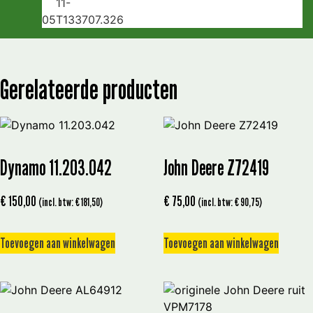
Gerelateerde producten
Dynamo 11.203.042
John Deere Z72419
€
150,00
€
75,00
(incl. btw:
€
181,50
)
(incl. btw:
€
90,75
)
Toevoegen aan winkelwagen
Toevoegen aan winkelwagen