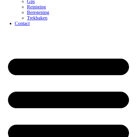
Gps
Reiniging
Beregening
Trekhaken
Contact