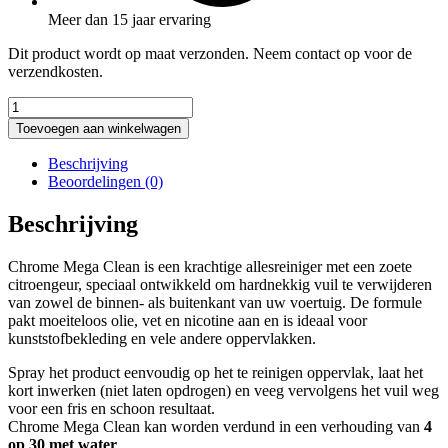
Meer dan 15 jaar ervaring
Dit product wordt op maat verzonden. Neem contact op voor de
verzendkosten.
Chrome
Mega
Toevoegen aan winkelwagen
Clean
–
Beschrijving
Krachtige
Beoordelingen (0)
allesreiniger
met
Beschrijving
frisse
citroengeur
Chrome Mega Clean is een krachtige allesreiniger met een zoete
aantal
citroengeur, speciaal ontwikkeld om hardnekkig vuil te verwijderen
van zowel de binnen- als buitenkant van uw voertuig. De formule
pakt moeiteloos olie, vet en nicotine aan en is ideaal voor
kunststofbekleding en vele andere oppervlakken.
Spray het product eenvoudig op het te reinigen oppervlak, laat het
kort inwerken (niet laten opdrogen) en veeg vervolgens het vuil weg
voor een fris en schoon resultaat.
Chrome Mega Clean kan worden verdund in een verhouding van
4
op 30 met water
.