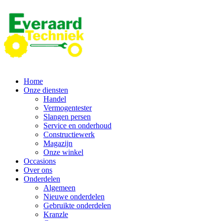
Ga
naar
de
inhoud
Home
Onze diensten
Handel
Vermogentester
Slangen persen
Service en onderhoud
Constructiewerk
Magazijn
Onze winkel
Occasions
Over ons
Onderdelen
Algemeen
Nieuwe onderdelen
Gebruikte onderdelen
Kranzle