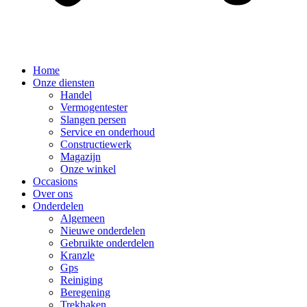
Home
Onze diensten
Handel
Vermogentester
Slangen persen
Service en onderhoud
Constructiewerk
Magazijn
Onze winkel
Occasions
Over ons
Onderdelen
Algemeen
Nieuwe onderdelen
Gebruikte onderdelen
Kranzle
Gps
Reiniging
Beregening
Trekhaken