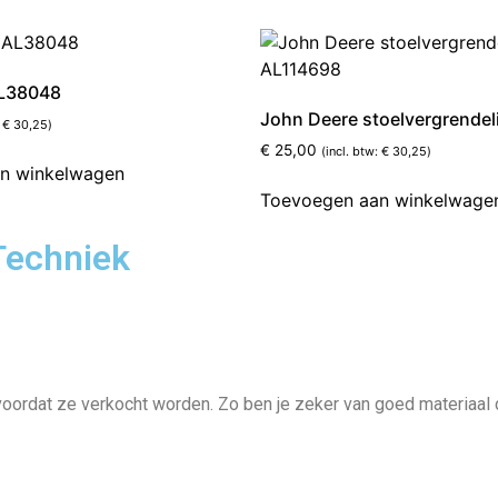
AL38048
John Deere stoelvergrende
:
€
30,25
)
€
25,00
(incl. btw:
€
30,25
)
n winkelwagen
Toevoegen aan winkelwage
Techniek
rdat ze verkocht worden. Zo ben je zeker van goed materiaal dat