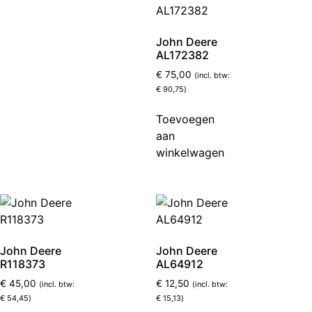
John Deere
AL172382
€
75,00
(incl. btw:
€
90,75
)
Toevoegen
aan
winkelwagen
John Deere
John Deere
R118373
AL64912
€
45,00
€
12,50
(incl. btw:
(incl. btw:
€
54,45
)
€
15,13
)