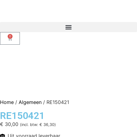
0
Home
/
Algemeen
/ RE150421
RE150421
€
30,00
(incl. btw:
€
36,30
)
Uit voorraad leverbaar