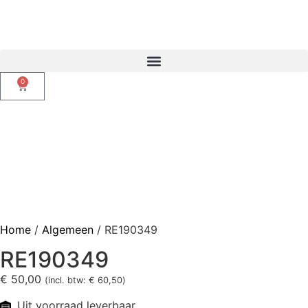
0
Home
/
Algemeen
/ RE190349
RE190349
€
50,00
(incl. btw:
€
60,50
)
Uit voorraad leverbaar