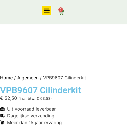
0
Onze diensten
Home
/
Algemeen
/ VPB9607 Cilinderkit
VPB9607 Cilinderkit
€
52,50
(incl. btw:
€
63,53
)
Uit voorraad leverbaar
Dagelijkse verzending
Meer dan 15 jaar ervaring