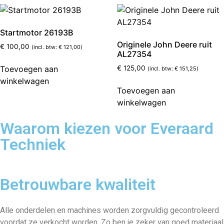
Startmotor 26193B
Originele John Deere ruit
€
100,00
(incl. btw:
€
121,00
)
AL27354
Toevoegen aan
€
125,00
(incl. btw:
€
151,25
)
winkelwagen
Toevoegen aan
winkelwagen
Waarom kiezen voor Everaard
Techniek
Betrouwbare kwaliteit
Alle onderdelen en machines worden zorgvuldig gecontroleerd
voordat ze verkocht worden. Zo ben je zeker van goed materiaal