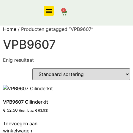
0
Onze diensten
Home
/ Producten getagged “VPB9607”
VPB9607
Enig resultaat
VPB9607 Cilinderkit
€
52,50
(incl. btw:
€
63,53
)
Toevoegen aan
winkelwagen