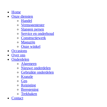
Ga
naar
Home
de
Onze diensten
inhoud
Handel
Vermogentester
Slangen persen
Service en onderhoud
Constructiewerk
Magazijn
Onze winkel
Occasions
Over ons
Onderdelen
Algemeen
Nieuwe onderdelen
Gebruikte onderdelen
Kranzle
Gps
Reiniging
Beregening
Trekhaken
Contact