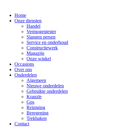
Ga
naar
Home
de
Onze diensten
inhoud
Handel
Vermogentester
Slangen persen
Service en onderhoud
Constructiewerk
Magazijn
Onze winkel
Occasions
Over ons
Onderdelen
Algemeen
Nieuwe onderdelen
Gebruikte onderdelen
Kranzle
Gps
Reiniging
Beregening
Trekhaken
Contact