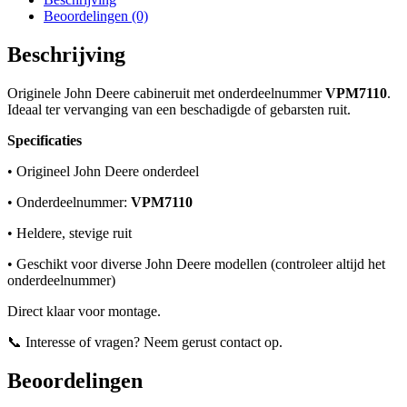
ruit
Beoordelingen (0)
VPM7110
aantal
Beschrijving
Originele John Deere cabine­ruit met onderdeelnummer
VPM7110
.
Ideaal ter vervanging van een beschadigde of gebarsten ruit.
Specificaties
• Origineel John Deere onderdeel
• Onderdeelnummer:
VPM7110
• Heldere, stevige ruit
• Geschikt voor diverse John Deere modellen (controleer altijd het
onderdeelnummer)
Direct klaar voor montage.
📞 Interesse of vragen? Neem gerust contact op.
Beoordelingen