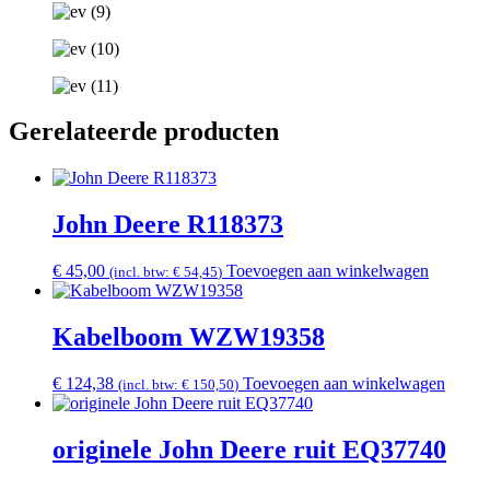
Gerelateerde producten
John Deere R118373
€
45,00
Toevoegen aan winkelwagen
(incl. btw:
€
54,45
)
Kabelboom WZW19358
€
124,38
Toevoegen aan winkelwagen
(incl. btw:
€
150,50
)
originele John Deere ruit EQ37740