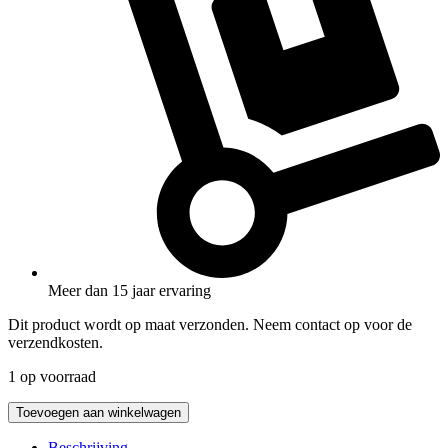
Meer dan 15 jaar ervaring
Dit product wordt op maat verzonden. Neem contact op voor de
verzendkosten.
1 op voorraad
originele
Toevoegen aan winkelwagen
John
Deere
Beschrijving