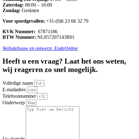
Zaterdag:
08:00 – 16:00
Zondag:
Gesloten
Voor spoedgevallen:
+31-(0)6 23 66 32 79
KVK Nummer:
67871186
BTW Nummer:
NL857207143B01
Websitebouw en ontwerp: EndeOnline
Heeft u een vraag? Laat het ons weten,
wij reageren zo snel mogelijk.
Volledige naam
E-mailadres
Telefoonnummer
Onderwerp
Uw bericht